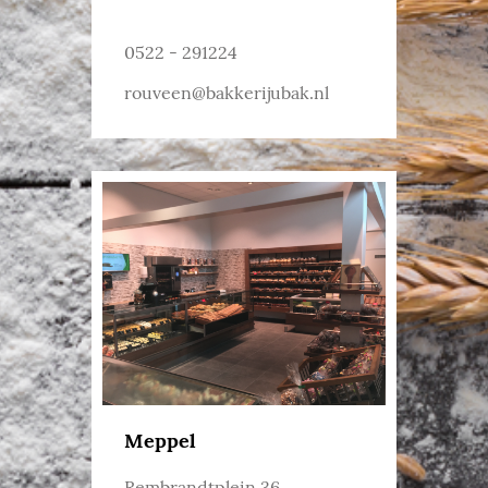
0522 - 291224
rouveen@bakkerijubak.nl
Meppel
Rembrandtplein 36