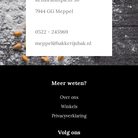
7944 GG Meppel
0522 - 245969
meppel@bakkerijubak.nl
Meer weten?
Over ons
Winkels
Privacyverklaring
Volg ons