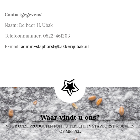
Contactgegevens:
Naam: De heer H. Ubak
Telefoonnummer: 0522-461203
E-mail:
admin-staphorst@bakkerijubak.nl
Waar vindt u ons?
VOOR ONZE PRODUCTEN KUNT U TERECHT IN STAPHORST, ROUVEEN
OF MEPPEL.