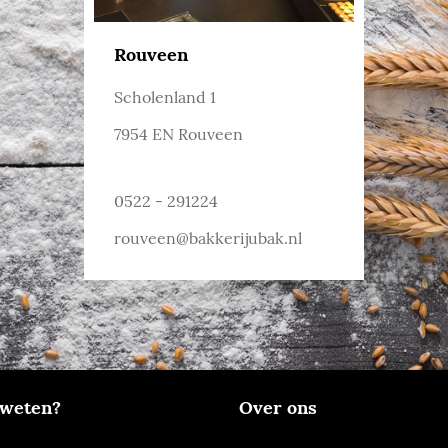
Rouveen
Scholenland 1
7954 EN Rouveen
0522 - 291224
rouveen@bakkerijubak.nl
weten?
Over ons