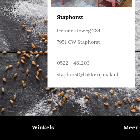
Staphorst
Gemeenteweg 234
7951 CW Staphorst
0522 - 461203
staphorst@bakkerijubak.nl
Winkels
Meer 