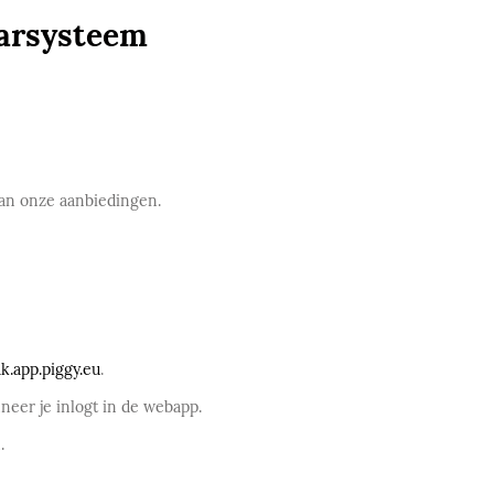
aarsysteem
van onze aanbiedingen.
k.app.piggy.eu
.
nneer je inlogt in de webapp.
.