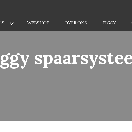
LS
WEBSHOP
OVER ONS
PIGGY
V
iggy spaarsyste