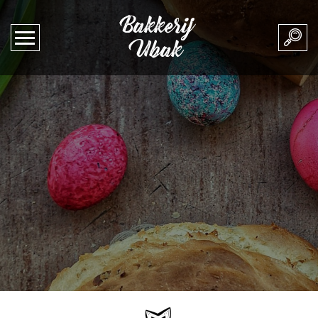
Bakkerij
Ubak