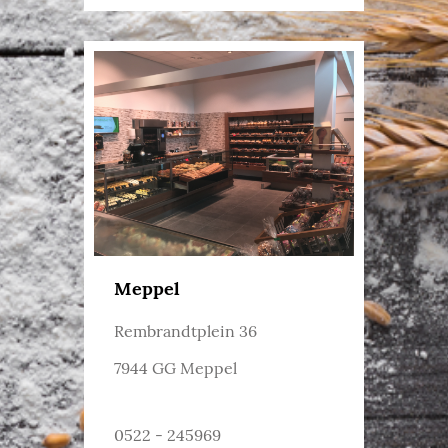
Meppel
Rembrandtplein 36
7944 GG Meppel
0522 - 245969